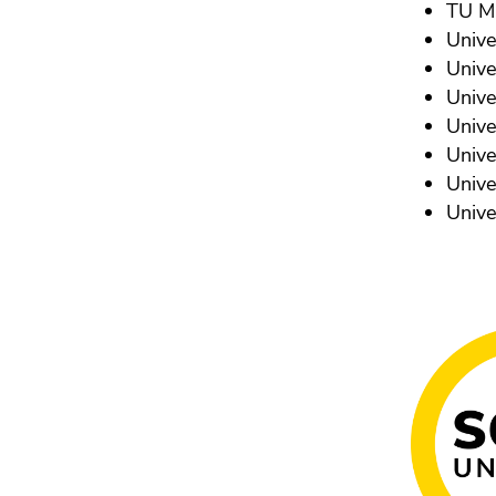
Seitenbereichs.
TU M
Zur
Unive
Übersicht
Unive
der
Unive
Seitenbereiche
Unive
Unive
Unive
Unive