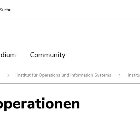
Suche
dium
Community
udium
Community
n
Institut für Operations und Information Systems
Instit
operationen