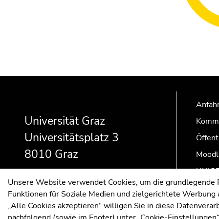
Beginn
Ende
Ende
des
dieses
dieses
Anfahr
Seitenbereichs:
Seitenbereichs.
Seitenbereichs.
Zusatzinformationen:
Zur
Zur
Universität Graz
Kommu
Übersicht
Übersicht
Universitätsplatz 3
Öffent
der
der
8010 Graz
Seitenbereiche
Seitenbereiche
Moodl
UNIGR
Unsere Website verwendet Cookies, um die grundlegende Fu
Funktionen für Soziale Medien und zielgerichtete Werbung a
„Alle Cookies akzeptieren“ willigen Sie in diese Datenvera
nachfolgend (sowie im Footer) unter „Cookie-Einstellungen“