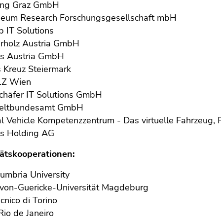
ing Graz GmbH
neum Research Forschungsgesellschaft mbH
 IT Solutions
erholz Austria GmbH
ps Austria GmbH
 Kreuz Steiermark
S.Z Wien
chäfer IT Solutions GmbH
ltbundesamt GmbH
al Vehicle Kompetenzzentrum - Das virtuelle Fahrzeug
is Holding AG
tätskooperationen:
umbria University
von-Guericke-Universität Magdeburg
ecnico di Torino
io de Janeiro