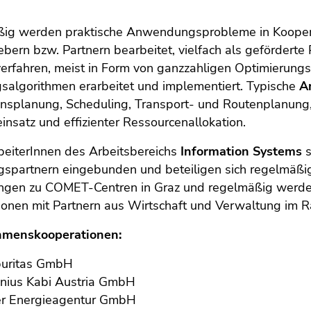
ig werden praktische Anwendungsprobleme in Kooperatio
bern bzw. Partnern bearbeitet, vielfach als gefördert
rfahren, meist in Form von ganzzahligen Optimierungsm
salgorithmen erarbeitet und implementiert. Typische
A
onsplanung, Scheduling, Transport- und Routenplanung
insatz und effizienter Ressourcenallokation.
beiterInnen des Arbeitsbereichs
Information Systems
s
gspartnern eingebunden und beteiligen sich regelmäß
ngen zu COMET-Centren in Graz und regelmäßig werd
ionen mit Partnern aus Wirtschaft und Verwaltung im R
hmenskooperationen:
uritas GmbH
nius Kabi Austria GmbH
er Energieagentur GmbH